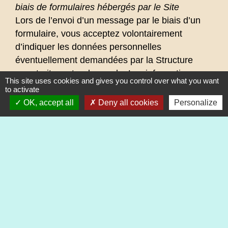
biais de formulaires hébergés par le Site
Lors de l’envoi d’un message par le biais d’un
formulaire, vous acceptez volontairement
d’indiquer les données personnelles
éventuellement demandées par la Structure
pour traiter votre demande. Les informations
This site uses cookies and gives you control over what you want
ainsi recueillies ne servent qu’à traiter votre
to activate
demande. Ces informations collectées ne feront
OK, accept all
Deny all cookies
Personalize
l’objet d’aucune cession à des tiers ni d’aucun
autre traitement de la part de la Structure.
- Inscription à la Newsletter
Pour recevoir les lettres d’informations
électroniques de la Structure (ou « newsletters
»), vous acceptez volontairement d’indiquer
votre adresse email. Si vous souhaitez ne plus
recevoir de messages de la part de la Structure